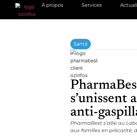
À propos
Services
Actual
Santé
PharmaBest
s’unissent 
anti-gaspill
PharmaBest s’allie au Labo
aux familles en précarité, 