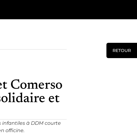
RETOUR
et Comerso
olidaire et
s infantiles à DDM courte
n officine.