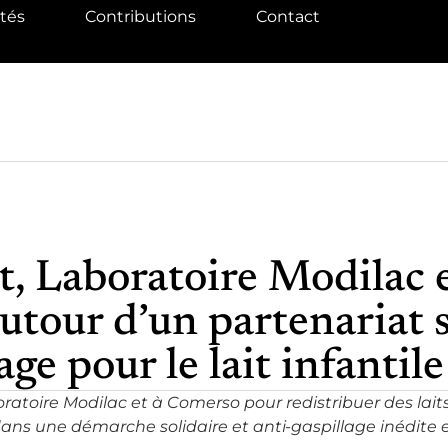
ités
Contributions
Contact
, Laboratoire Modilac 
autour d’un partenariat s
age pour le lait infantile
ratoire Modilac et à Comerso pour redistribuer des lait
dans une démarche solidaire et anti-gaspillage inédite e